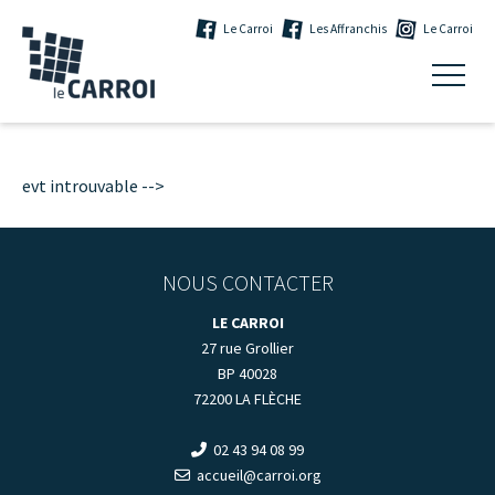
Le Carroi
Les Affranchis
Le Carroi
evt introuvable -->
NOUS CONTACTER
LE CARROI
27 rue Grollier
BP 40028
72200 LA FLÈCHE
02 43 94 08 99
accueil@carroi.org