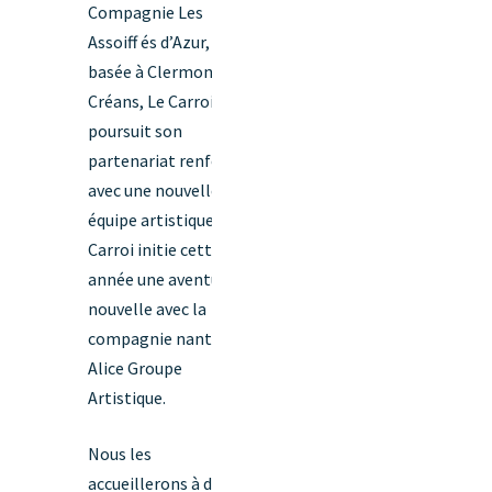
Compagnie Les
Assoiff és d’Azur,
basée à Clermont-
Créans, Le Carroi
poursuit son
partenariat renforcé
avec une nouvelle
équipe artistique. Le
Carroi initie cette
année une aventure
nouvelle avec la
compagnie nantaise
Alice Groupe
Artistique.
Nous les
accueillerons à de