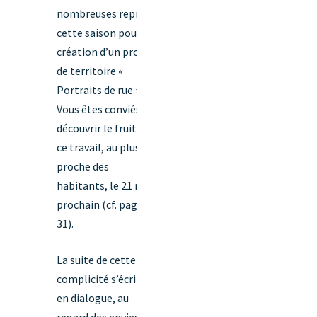
nombreuses reprises
cette saison pour la
création d’un projet
de territoire «
Portraits de rue ».
Vous êtes conviés à
découvrir le fruit de
ce travail, au plus
proche des
habitants, le 21 mai
prochain (cf. page
31).
La suite de cette
complicité s’écrira
en dialogue, au