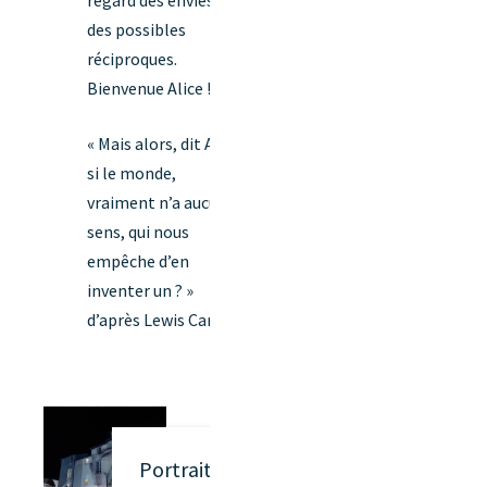
regard des envies et
des possibles
réciproques.
Bienvenue Alice !
« Mais alors, dit Alice,
si le monde,
vraiment n’a aucun
sens, qui nous
empêche d’en
inventer un ? »
d’après Lewis Carroll
Portrait de