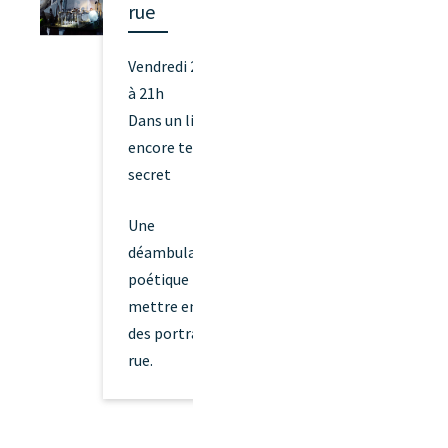
rue
Vendredi 21 mai
à 21h
Dans un lieu
encore tenu
secret
Une
déambulation
poétique pour
mettre en avant
des portraits de
rue.