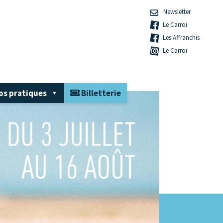
Newsletter
Le Carroi
Les Affranchis
Le Carroi
os pratiques
Billetterie