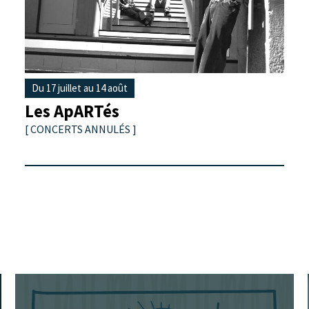
Du 17 juillet au 14 août
Les ApARTés
[ CONCERTS ANNULÉS ]