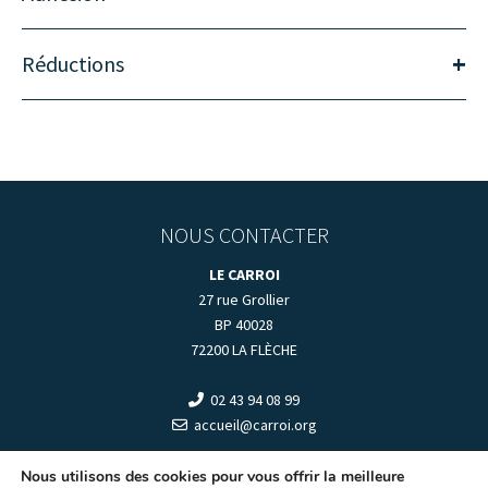
+
Réductions
NOUS CONTACTER
LE CARROI
27 rue Grollier
BP 40028
72200 LA FLÈCHE
02 43 94 08 99
accueil@carroi.org
+
HORAIRES D'OUVERTURE
+
Nous utilisons des cookies pour vous offrir la meilleure