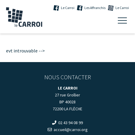
Le Carroi
Les Affranchis
Le Carroi
evt introuvable -->
NOUS CONTACTER
LE CARROI
27 rue Grollier
BP 40028
72200 LA FLÈCHE
02 43 94 08 99
accueil@carroi.org