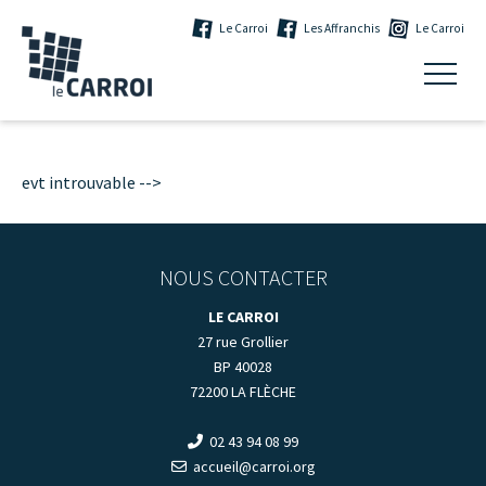
Le Carroi
Les Affranchis
Le Carroi
evt introuvable -->
NOUS CONTACTER
LE CARROI
27 rue Grollier
BP 40028
72200 LA FLÈCHE
02 43 94 08 99
accueil@carroi.org