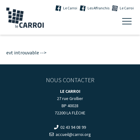
Le Carroi
Les Affranchis
Le Carroi
evt introuvable -->
NOUS CONTACTER
LE CARROI
27 rue Grollier
BP 40028
72200 LA FLÈCHE
02 43 94 08 99
accueil@carroi.org