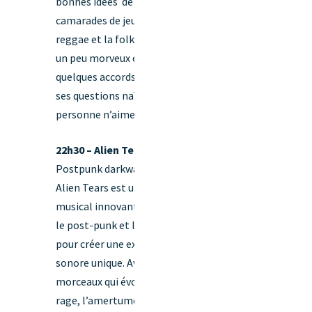
bonnes idées de ses
camarades de jeu, le rap, le
reggae et la folk, ce gavroche
un peu morveux égraine en
quelques accords de musique
ses questions naïves que
personne n’aime se poser.
22h30 – Alien Tears
[
Postpunk darkwave ]
Alien Tears est un projet
musical innovant qui fusionne
le post-punk et la darkwave
pour créer une expérience
sonore unique. Avec des
morceaux qui évoquent la
rage, l’amertume et la