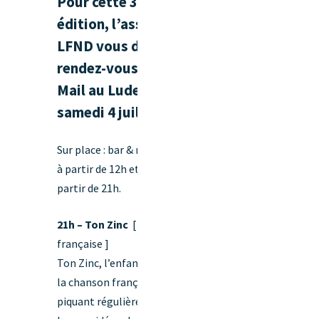
Pour cette 33e
édition, l’association
LFND vous donne
rendez-vous place du
Mail au Lude le
samedi 4 juillet .
Sur place : bar & restauration
à partir de 12h et concerts à
partir de 21h.
21h – Ton Zinc
[ Chanson
française ]
Ton Zinc, l’enfant terrible de
la chanson française ! En
piquant régulièrement les