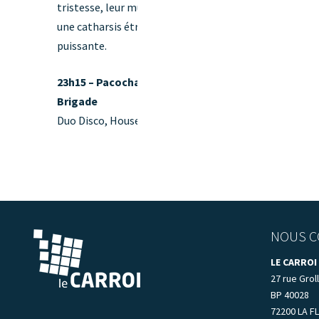
tristesse, leur musique offre
une catharsis étrange mais
puissante.
23h15 – Pacocha Disco
Brigade
Duo Disco, House, Funk
NOUS C
LE CARROI
27 rue Groll
BP 40028
72200 LA F