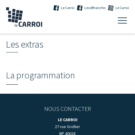
Le Carroi
Les Affranchis
Le Carroi
Les extras
La programmation
NOUS CONTACTER
LE CARROI
27 rue Grollier
BP 40028