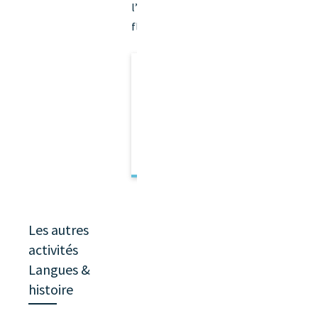
l’histoire du Pays
fléchois ?
Rendez-vous le
10 octobre
+ 2 autres
rendez-vous :
dates à venir
Les autres
activités
Langues &
histoire