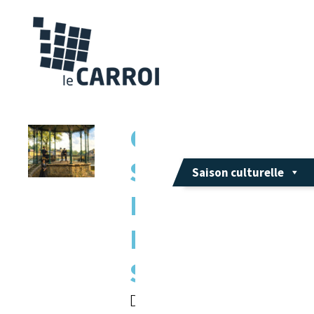
CONNAI
SSANCE
Saison culturelle
DU PAYS
FLÉCHOI
S
Daniel Potron