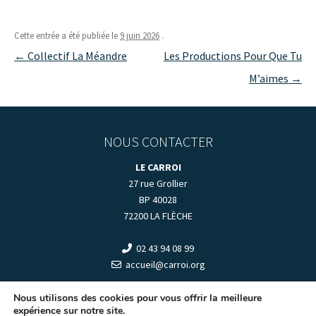
Cette entrée a été publiée le
9 juin 2026
.
Navigation
←
Collectif La Méandre
Les Productions Pour Que Tu
des
M’aimes
→
articles
NOUS CONTACTER
LE CARROI
27 rue Grollier
BP 40028
72200 LA FLÈCHE
02 43 94 08 99
accueil@carroi.org
+
HORAIRES D'OUVERTURE
+
Nous utilisons des cookies pour vous offrir la meilleure
expérience sur notre site.