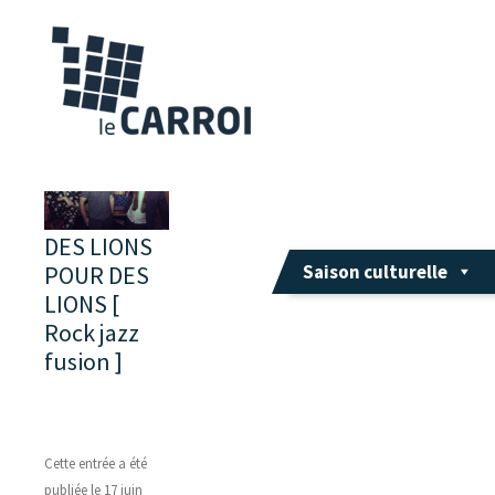
DES LIONS
POUR DES
Saison culturelle
LIONS [
Rock jazz
fusion ]
Cette entrée a été
publiée le
17 juin