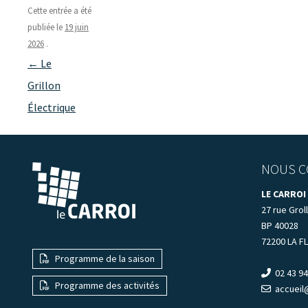
Cette entrée a été
publiée le
19 juin
2026
.
Navigation
←
Le
des
Grillon
articles
Électrique
NOUS C
LE CARROI
27 rue Groll
BP 40028
72200 LA F
Programme de la saison
02 43 94
Programme des activités
accueil