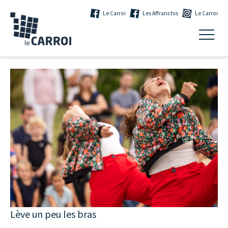
Le Carroi
Les Affranchis
Le Carroi
Lève un peu les bras