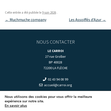
Cette entrée a été publiée le
9 juin 2026
.
Navigation
←
Muchmuche company
Les Assoiffés d’Azur
→
des
articles
NOUS CONTACTER
LE CARROI
27 rue Grollier
BP 40028
72200 LA FLÈCHE
02 43 94 08 99
accueil@carroi.org
+
HORAIRES D'OUVERTURE
+
Nous utilisons des cookies pour vous offrir la meilleure
expérience sur notre site.
En savoir plus