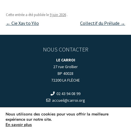
Cette entrée a été publiée le
9 juin 2026
.
Navigation
←
Cie Xav to Yilo
Collectif du Prélude
→
des
articles
NOUS CONTACTER
LE CARROI
27 rue Grollier
BP 40028
72200 LA FLÈCHE
02 43 94 08 99
accueil@carroi.org
+
HORAIRES D'OUVERTURE
+
Nous utilisons des cookies pour vous offrir la meilleure
expérience sur notre site.
En savoir plus