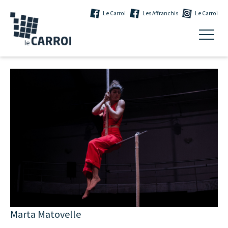
Le Carroi
Les Affranchis
Le Carroi
Marta Matovelle