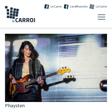
Le Carroi
Les Affranchis
Le Carroi
Phaysten