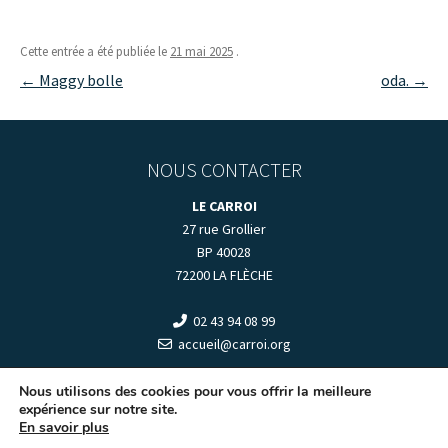
Cette entrée a été publiée le
21 mai 2025
.
Navigation
←
Maggy bolle
oda.
→
des
articles
NOUS CONTACTER
LE CARROI
27 rue Grollier
BP 40028
72200 LA FLÈCHE
02 43 94 08 99
accueil@carroi.org
+
HORAIRES D'OUVERTURE
+
Nous utilisons des cookies pour vous offrir la meilleure
expérience sur notre site.
En savoir plus