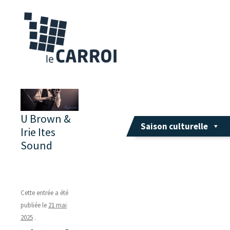
U Brown &
Saison culturelle
Irie Ites
Sound
Cette entrée a été
publiée le
21 mai
2025
.