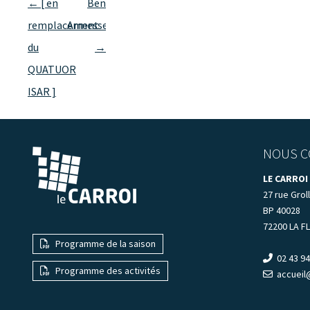
Navigation
←
[ en
Ben
des
remplacement
Armessen
articles
du
→
QUATUOR
ISAR ]
NOUS C
LE CARROI
27 rue Groll
BP 40028
72200 LA F
Programme de la saison
02 43 94
Programme des activités
accueil