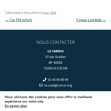
Cette entrée a été publiée le
9 juin 2026
.
Navigation
←
Cie Tétrofort
Cirque Lambda
→
des
articles
NOUS CONTACTER
LE CARROI
27 rue Grollier
BP 40028
72200 LA FLÈCHE
02 43 94 08 99
accueil@carroi.org
+
HORAIRES D'OUVERTURE
+
Nous utilisons des cookies pour vous offrir la meilleure
expérience sur notre site.
En savoir plus