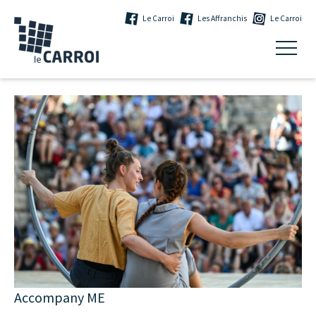
Le Carroi
Les Affranchis
Le Carroi
Accompany ME