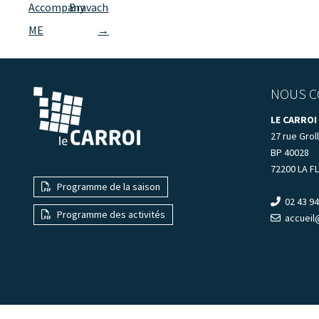
des
Accompany
Bravache
articles
ME
→
NOUS C
LE CARROI
27 rue Groll
BP 40028
72200 LA F
Programme de la saison
02 43 94
Programme des activités
accueil