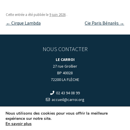
Cette entrée a été publiée le
9 juin 2026
.
Navigation
←
Cirque Lambda
Cie Paris Bénarès
→
des
articles
NOUS CONTACTER
LE CARROI
27 rue Grollier
BP 40028
72200 LA FLÈCHE
02 43 94 08 99
accueil@carroi.org
+
HORAIRES D'OUVERTURE
+
Nous utilisons des cookies pour vous offrir la meilleure
expérience sur notre site.
En savoir plus