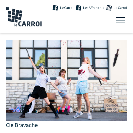
Le Carroi
Les Affranchis
Le Carroi
Cie Bravache