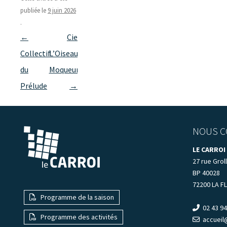
publiée le
9 juin 2026
.
Navigation
←
Cie
des
Collectif
L’Oiseau
articles
du
Moqueur
Prélude
→
NOUS C
LE CARROI
27 rue Groll
BP 40028
72200 LA F
Programme de la saison
02 43 94
Programme des activités
accueil