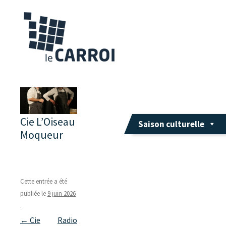
Cie L’Oiseau
Saison culturelle
Moqueur
Cette entrée a été
publiée le
9 juin 2026
.
Navigation
←
Cie
Radio