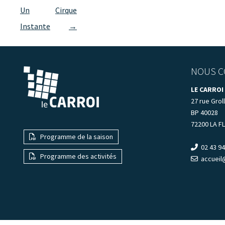
des
Un
Cirque
articles
Instante
→
NOUS C
LE CARROI
27 rue Groll
BP 40028
72200 LA F
Programme de la saison
02 43 94
Programme des activités
accueil