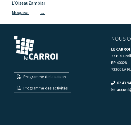
des
L’Oiseau
Zambianchi
articles
Moqueur
→
NOUS C
LE CARROI
27 rue Groll
BP 40028
72200 LA F
Programme de la saison
02 43 94
Programme des activités
accueil