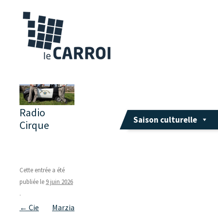
Radio
Saison culturelle
Cirque
Cette entrée a été
publiée le
9 juin 2026
.
Navigation
←
Cie
Marzia