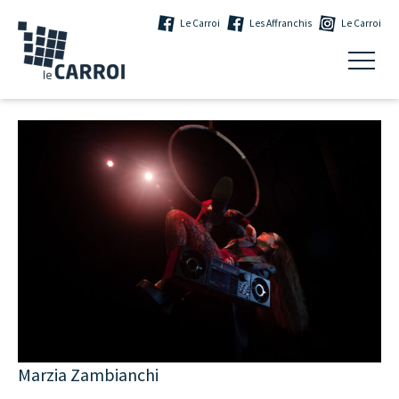
Le Carroi
Les Affranchis
Le Carroi
Marzia Zambianchi