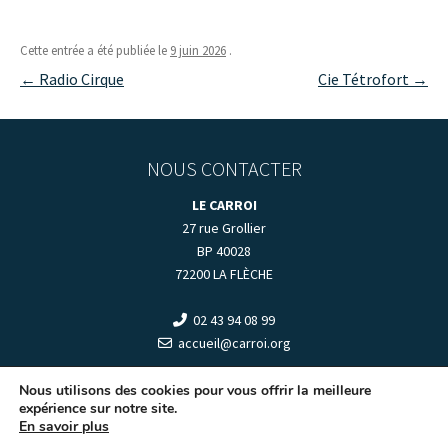
Cette entrée a été publiée le
9 juin 2026
.
Navigation
←
Radio Cirque
Cie Tétrofort
→
des
articles
NOUS CONTACTER
LE CARROI
27 rue Grollier
BP 40028
72200 LA FLÈCHE
02 43 94 08 99
accueil@carroi.org
+
HORAIRES D'OUVERTURE
+
Nous utilisons des cookies pour vous offrir la meilleure
expérience sur notre site.
En savoir plus